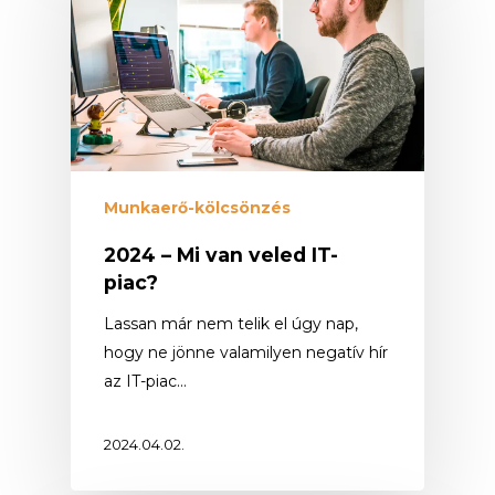
Munkaerő-kölcsönzés
2024 – Mi van veled IT-
piac?
Lassan már nem telik el úgy nap,
hogy ne jönne valamilyen negatív hír
az IT-piac…
2024.04.02.