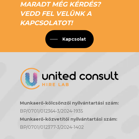
MARADT MÉG KÉRDÉS?
VEDD FEL VELÜNK A
KAPCSOLATOT!
Kapcsolat
Munkaerő-kölcsönzői nyilvántartási szám:
BP/0701/012364-3/2024-1935
Munkaerő-közvetítői nyilvántartási szám:
BP/0701/012377-3/2024-1402