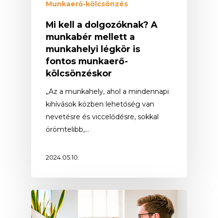
Munkaerő-kölcsönzés
Mi kell a dolgozóknak? A
munkabér mellett a
munkahelyi légkör is
fontos munkaerő-
kölcsönzéskor
„Az a munkahely, ahol a mindennapi
kihívások közben lehetőség van
nevetésre és viccelődésre, sokkal
örömtelibb,…
2024.05.10.