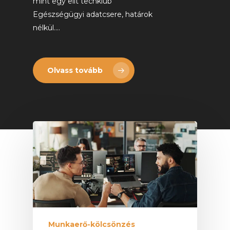
mint egy elit techklub"
Egészségügyi adatcsere, határok
nélkül.…
Olvass tovább
Munkaerő-kölcsönzés