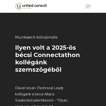
Skip
Menu
to
main
content
Munkaerő-kölcsönzés
Ilyen volt a 2025-ös
bécsi Connectathon
kollégánk
szemszögéből
Dávid István (Technical Lead)
kollégánk a bécsi Allianz
Stadionból jelentkezett - "Olyan,