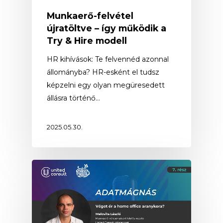
Munkaerő-felvétel
újratöltve – így működik a
Try & Hire modell
HR kihívások: Te felvennéd azonnal
állományba? HR-esként el tudsz
képzelni egy olyan megüresedett
állásra történő…
2025.05.30.