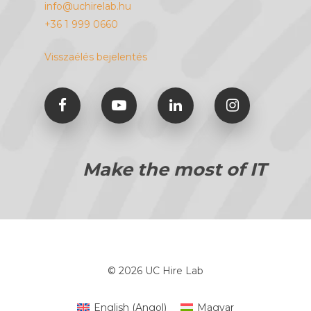
info@uchirelab.hu
+36 1 999 0660
Visszaélés bejelentés
Make the most of IT
© 2026 UC Hire Lab
English
(
Angol
)
Magyar