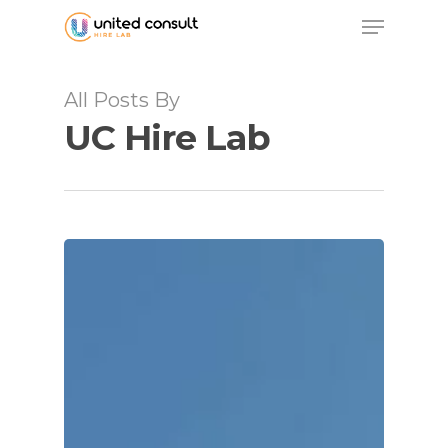
Skip
Menu
to
main
content
All Posts By
UC Hire Lab