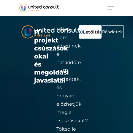
Skip
to
main
content
Miért
IT
Letöltés
Részletek
nem
projekt
készülnek
csúszások
el
okai
határidőre
és
az IT-
megoldási
projektek,
javaslatai
és
hogyan
előzhetjük
meg a
csúszásokat?​
Töltsd le