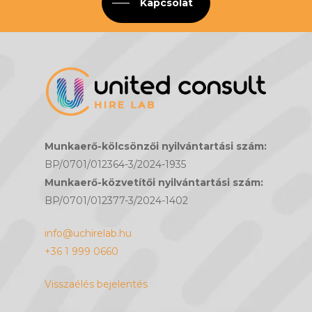
Kapcsolat
Munkaerő-kölcsönzői nyilvántartási szám:
BP/0701/012364-3/2024-1935
Munkaerő-közvetítői nyilvántartási szám:
BP/0701/012377-3/2024-1402
info@uchirelab.hu
+36 1 999 0660
Visszaélés bejelentés