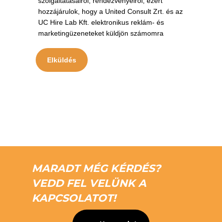
MARADT MÉG KÉRDÉS?
VEDD FEL VELÜNK A
KAPCSOLATOT!