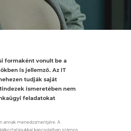
i formaként vonult be a
kben is jellemző. Az IT
ehezen tudják saját
. Mindezek ismeretében nem
unkaügyi feladatokat
sen annak menedzsmentjére. A
glalkoztatásukkal kapcsolatban számos