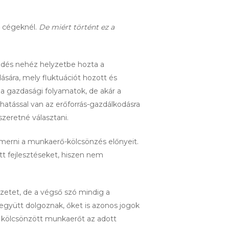
ó cégeknél.
De miért történt ez a
edés nehéz helyzetbe hozta a
ására, mely fluktuációt hozott és
 a gazdasági folyamatok, de akár a
ihatással van az erőforrás-gazdálkodásra
zeretné választani.
ismerni a munkaerő-kölcsönzés előnyeit.
tt fejlesztéseket, hiszen nem
zetet, de a végső szó mindig a
együtt dolgoznak, őket is azonos jogok
t a kölcsönzött munkaerőt az adott