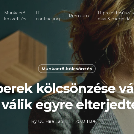
Munkaerő-
IT
IT projektcsúszá
Prémium
közvetítés
contracting
okai & megoldása
Munkaerő-kölcsönzés
erek kölcsönzése vál
 válik egyre elterjed
By
UC Hire Lab
2023.11.06.