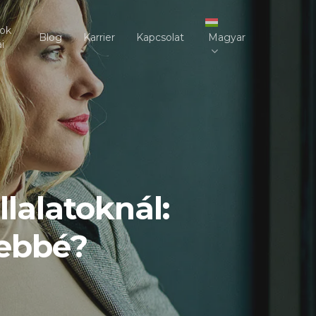
sok
Blog
Karrier
Kapcsolat
Magyar
i
lalatoknál:
tebbé?