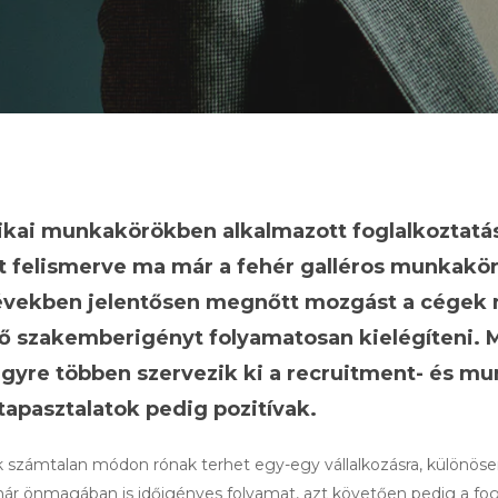
ikai munkakörökben alkalmazott foglalkoztatás
t felismerve ma már a fehér galléros munkakörö
években jelentősen megnőtt mozgást a cégek n
első szakemberigényt folyamatosan kielégíteni
egyre többen szervezik ki a recruitment- és m
apasztalatok pedig pozitívak.
ők számtalan módon rónak terhet egy-egy vállalkozásra, különö
 már önmagában is időigényes folyamat, azt követően pedig a fo