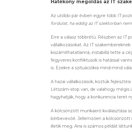
Hatékony megoldás az IT szake
Az utóbbi pár évben egyre több IT pozí
fordulat, ha eddig az IT szektorban nem
Erre a válasz többrétű. Részben az IT
vállalkozásokat. Az IT szakembereknek 
kiszámíthatatlanná, instabillá tette a 
fegyveres konfliktusok is hatással vann
is. Ezekre a szituációkra mind-mind vá
A hazai vállalkozások, köztük fejleszté
Létszám-stop van, de valahogy mégis üze
hagyhatják, hogy a konkurencia teret n
A kölcsönzött munkaerő kiválasztása s
bérbevevőé. Jellemzően a kölcsönzött 
illetik meg. Arra is számos példát látt