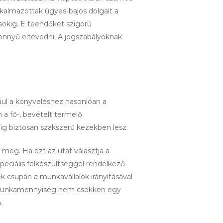
 alkalmazottak ügyes-bajos dolgait a
sokig. E teendőket szigorú
könnyű eltévedni. A jogszabályoknak
ul a könyveléshez hasonlóan a
 a fő-, bevételt termelő
ig biztosan szakszerű kezekben lesz.
 meg. Ha ezt az utat választja a
peciális felkészültséggel rendelkező
ek csupán a munkavállalók irányításával
n a munkamennyiség nem csökken egy
.