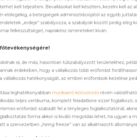
rhet kell teljesíteni. Bevallásokat kell készíteni, kezelni kell az
r-előlegekig, a betegségek adminisztrációjától az egyéb juttatá
endeletek „erdeje” szabályozza, a szabályok között pedig elég 
mai felkészültséget, naprakész ismereteket kíván.
 főtevékenységére!
ak rá, de más, hasonlóan túlszabályozott területekhez, példá
nnak érdekében, hogy a vállalkozás több erőforrást fordíthasson
 vállalkozás hatékonyságát, az emberi erőforrások kezelése ped
osítása leghatékonyabban
munkaerő-kölcsönzés
révén valósítható
odás teljes vertikuma, komplett feladatköre ezzel foglalkozó, s
temes erőforrást szabadít fel a tényleges foglalkoztatónál, akin
 foglalkoztatási forma akkor is kiváló megoldás lehet, ha ugya
 a szervezetben „hiring freeze” van az alkalmazotti állományra