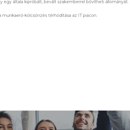
y egy általa kipróbált, bevált szakemberrel bővítheti állományát.
munkaerő-kölcsönzés térhódítása az IT piacon.