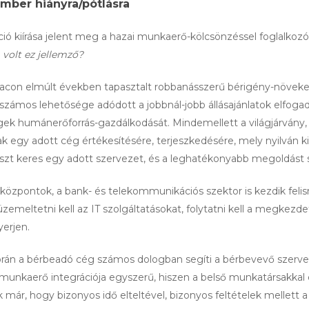
mber hiányra/pótlásra
ció kiírása jelent meg a hazai munkaerő-kölcsönzéssel foglalkoz
 volt ez jellemző?
 piacon elmúlt években tapasztalt robbanásszerű bérigény-növek
számos lehetősége adódott a jobbnál-jobb állásajánlatok elfogad
cégek humánerőforrás-gazdálkodását. Mindemellett a világjárvány,
ak egy adott cég értékesítésére, terjeszkedésére, mely nyilván k
laszt keres egy adott szervezet, és a leghatékonyabb megoldást s
si központok, a bank- és telekommunikációs szektor is kezdik fel
meltetni kell az IT szolgáltatásokat, folytatni kell a megkezde
yerjen.
orán a bérbeadó cég számos dologban segíti a bérbevevő szerve
munkaerő integrációja egyszerű, hiszen a belső munkatársakkal 
unk már, hogy bizonyos idő elteltével, bizonyos feltételek mellet