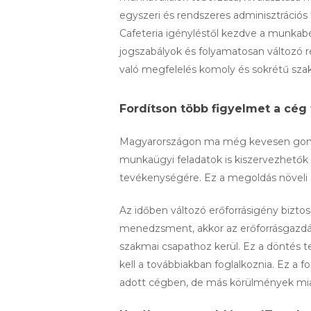
egyszeri és rendszeres adminisztrációs te
Cafeteria igényléstől kezdve a munkabé
jogszabályok és folyamatosan változó r
való megfelelés komoly és sokrétű szak
Fordítson több figyelmet a cég
Magyarországon ma még kevesen gondoln
munkaügyi feladatok is kiszervezhetők a
tevékenységére. Ez a megoldás növeli a
Az időben változó erőforrásigény bizt
menedzsment, akkor az erőforrásgazdálk
szakmai csapathoz kerül. Ez a döntés te
kell a továbbiakban foglalkoznia. Ez a
adott cégben, de más körülmények miatt