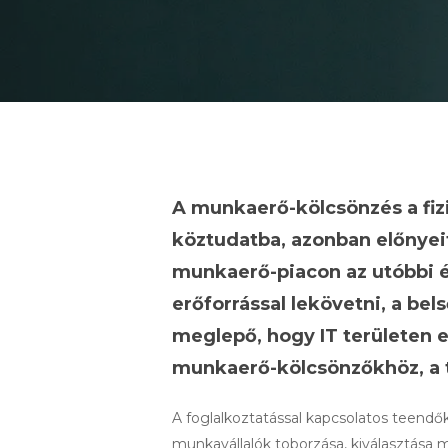
A munkaerő-kölcsönzés a fiz
köztudatba, azonban előnyei
munkaerő-piacon az utóbbi 
erőforrással lekövetni, a b
meglepő, hogy IT területen 
munkaerő-kölcsönzőkhöz, a t
A foglalkoztatással kapcsolatos teend
munkavállalók toborzása, kiválasztása