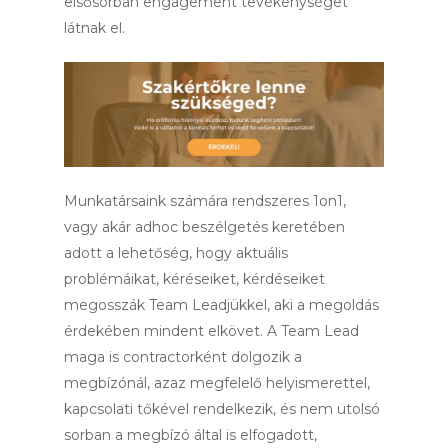
elsősorban engagement tevékenységet
látnak el.
Munkatársaink számára rendszeres 1on1,
vagy akár adhoc beszélgetés keretében
adott a lehetőség, hogy aktuális
problémáikat, kéréseiket, kérdéseiket
megosszák Team Leadjükkel, aki a megoldás
érdekében mindent elkövet. A Team Lead
maga is contractorként dolgozik a
megbízónál, azaz megfelelő helyismerettel,
kapcsolati tőkével rendelkezik, és nem utolsó
sorban a megbízó által is elfogadott,