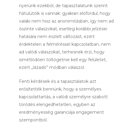
nyerünk ezekből, de tapasztalatunk szerint
hátulütőik is vannak: gyakran előfordul, hogy
valaki nem hisz az anonimitásban, így nem ad
őszinte válaszokat, esetleg korábbi jelzései
hatására nem észlelt változást, ezért
érdektelen a felméréssel kapcsolatban, nem
ad valódi válaszokat, terhesnek érzi, hogy
ismétlődően töltögetnie kell egy felületet,
ezért „lázadó” módban válaszol.
Fenti kérdések és a tapasztalatok azt
erősítették bennünk, hogy a személyes
kapcsolattartás, a valódi személyre szabott
törődés elengedhetetlen, egyben az
eredményesség garanciája engagement
szempontból.