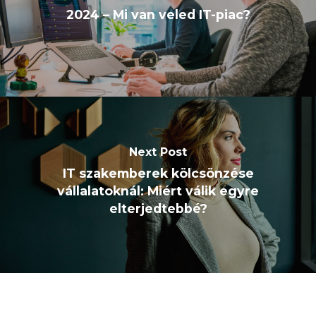
2024 – Mi van veled IT-piac?
Next Post
IT szakemberek kölcsönzése
vállalatoknál: Miért válik egyre
elterjedtebbé?