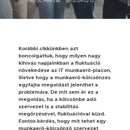
By
UC Hire Lab
2024.02.12.
Korábbi cikkünkben azt
boncolgattuk, hogy milyen nagy
kihívás napjainkban a fluktuáció
növekedése az IT munkaerő-piacon,
illetve hogy a munkaerő-kölcsönzés
egyfajta megoldást jelenthet a
problémára. De mit sem ér ez a
megoldás, ha a kölcsönbe adó
szervezet is a stabilitás
megőrzésével, fluktuációval küzd.
Fontos kérdés, hogy mit tehet egy
munkaerő-kölcsönző szervezet