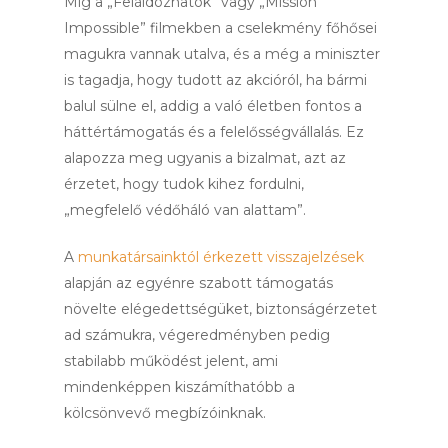
Míg a „Feláldozhatók” vagy „Mission
Impossible” filmekben a cselekmény főhősei
magukra vannak utalva, és a még a miniszter
is tagadja, hogy tudott az akcióról, ha bármi
balul sülne el, addig a való életben fontos a
háttértámogatás és a felelősségvállalás. Ez
alapozza meg ugyanis a bizalmat, azt az
érzetet, hogy tudok kihez fordulni,
„megfelelő védőháló van alattam”.
A
munkatársainktól érkezett visszajelzések
alapján az egyénre szabott támogatás
növelte elégedettségüket, biztonságérzetet
ad számukra, végeredményben pedig
stabilabb működést jelent, ami
mindenképpen kiszámíthatóbb a
kölcsönvevő megbízóinknak.