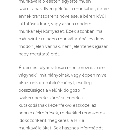
munkavállaló esetén egyértelműen
számítanak. Ilyen például a munkabér, illetve
ennek transzparens növelése, a béren kívüli
juttatások köre, vagy akár a modern
munkahelyi környezet. Ezek azonban ma
már szinte minden munkáltatónál evidens
módon jelen vannak, nem jelentenek igazán
nagy megtartó erőt.
Érdemes folyamatosan monitorozni, „mire
vágynak”, mit hiányolnak, vagy éppen mivel
okoztunk örömteli élményt, esetleg
bosszúságot a velünk dolgozó IT
szakemberek számára. Ennek a
kutakodásnak kézenfekvő eszközei az
anonim felmérések, melyekkel rendszeres
időközönként megkeresi a HR a
munkavállalókat. Sok hasznos információt