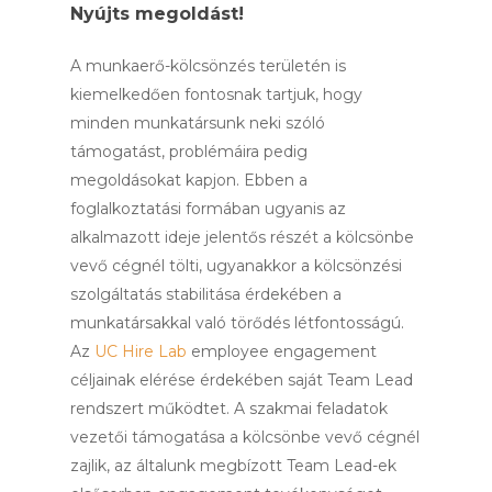
Nyújts megoldást!
A munkaerő-kölcsönzés területén is
kiemelkedően fontosnak tartjuk, hogy
minden munkatársunk neki szóló
támogatást, problémáira pedig
megoldásokat kapjon. Ebben a
foglalkoztatási formában ugyanis az
alkalmazott ideje jelentős részét a kölcsönbe
vevő cégnél tölti, ugyanakkor a kölcsönzési
szolgáltatás stabilitása érdekében a
munkatársakkal való törődés létfontosságú.
Az
UC Hire Lab
employee engagement
céljainak elérése érdekében saját Team Lead
rendszert működtet. A szakmai feladatok
vezetői támogatása a kölcsönbe vevő cégnél
zajlik, az általunk megbízott Team Lead-ek