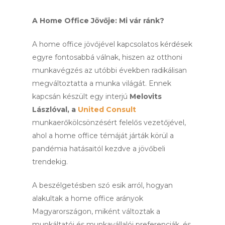
A Home Office Jövője: Mi vár ránk?
A home office jövőjével kapcsolatos kérdések
egyre fontosabbá válnak, hiszen az otthoni
munkavégzés az utóbbi években radikálisan
megváltoztatta a munka világát. Ennek
kapcsán készült egy interjú
Melovits
Lászlóval, a
United Consult
munkaerőkölcsönzésért felelős vezetőjével,
ahol a home office témáját járták körül a
pandémia hatásaitól kezdve a jövőbeli
trendekig.
A beszélgetésben szó esik arról, hogyan
alakultak a home office arányok
Magyarországon, miként változtak a
munkáltatói és munkavállalói preferenciák, és