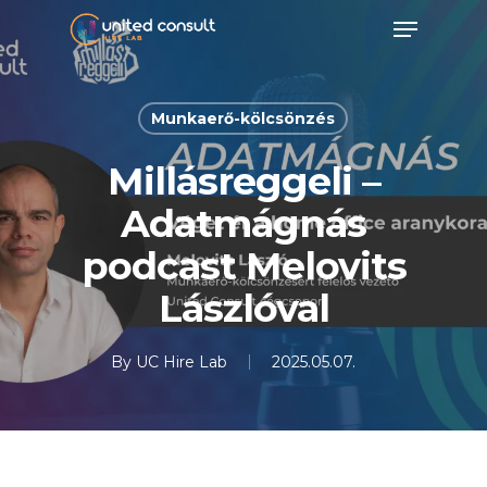
Skip
Menu
to
main
content
Munkaerő-kölcsönzés
Millásreggeli –
Adatmágnás
podcast Melovits
Lászlóval
By
UC Hire Lab
2025.05.07.