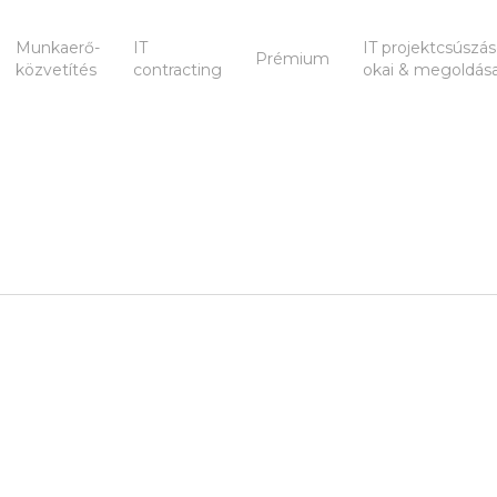
Munkaerő-
IT
IT projektcsúszá
Prémium
közvetítés
contracting
okai & megoldása