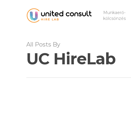
Skip
to
Munkaerő-
kölcsönzés
main
content
All Posts By
UC HireLab