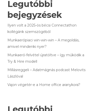
Legutóbbi
bejegyzések
Ilyen volt a 2025-ös bécsi Connectathon
kollégánk szemszögéből
Munkaerőpiaci win-win-win – A megoldás,
amivel mindenki nyer?
Munkaerő-felvétel újratöltve – így működik a
Try & Hire modell
Millásreggeli – Adatmágnás podcast Melovits
Lászlóval
Vajon végetér-e a Home office aranykora?
Legutóbbi