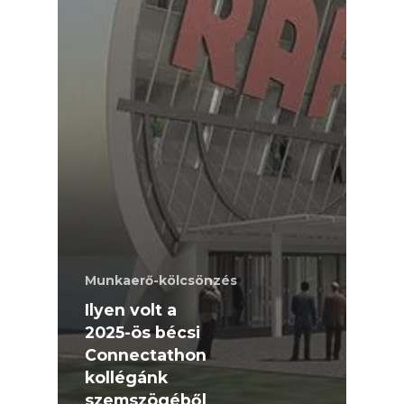
Munkaerő-kölcsönzés
Ilyen volt a
2025-ös bécsi
Connectathon
kollégánk
szemszögéből