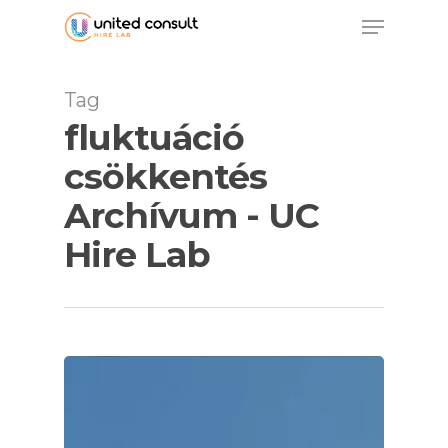
Skip
Menu
to
main
content
Tag
fluktuáció
csökkentés
Archívum - UC
Hire Lab