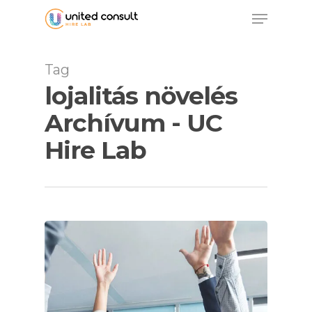
Skip
Menu
to
main
content
Tag
lojalitás növelés
Archívum - UC
Hire Lab