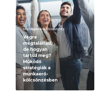
Munkaerő-kölcsönzés
Végre
megtaláltad,
de hogyan
tartsd meg?
Működő
stratégiák a
munkaerő-
kölcsönzésben