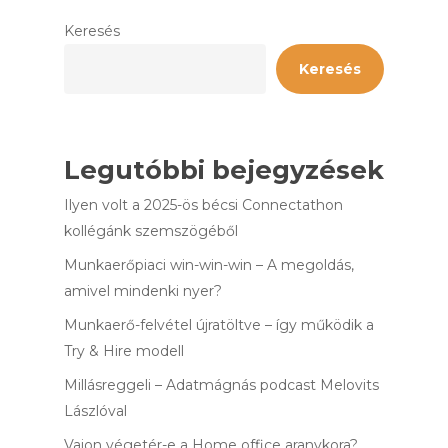
Keresés
Keresés
Legutóbbi bejegyzések
Ilyen volt a 2025-ös bécsi Connectathon
kollégánk szemszögéből
Munkaerőpiaci win-win-win – A megoldás,
amivel mindenki nyer?
Munkaerő-felvétel újratöltve – így működik a
Try & Hire modell
Millásreggeli – Adatmágnás podcast Melovits
Lászlóval
Vajon végetér-e a Home office aranykora?